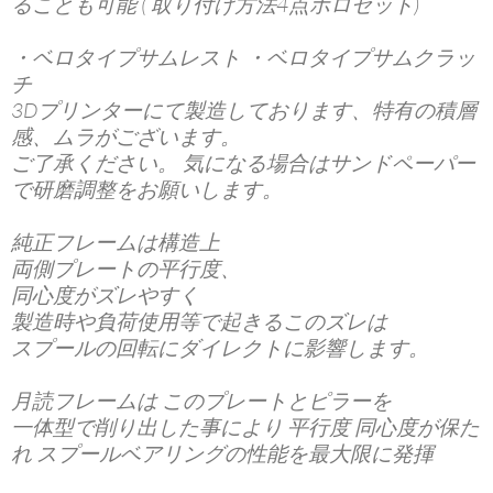
ることも可能 ( 取り付け方法4点ホロセット)
・ベロタイプサムレスト ・ベロタイプサムクラッ
チ
3Dプリンターにて製造しております、特有の積層
感、ムラがございます。
ご了承ください。 気になる場合はサンドペーパー
で研磨調整をお願いします。
純正フレームは構造上
両側プレートの平行度、
同心度がズレやすく
製造時や負荷使用等で起きるこのズレは
スプールの回転にダイレクトに影響します。
月読フレームは このプレートとピラーを
一体型で削り出した事により 平行度 同心度が保た
れ スプールベアリングの性能を最大限に発揮