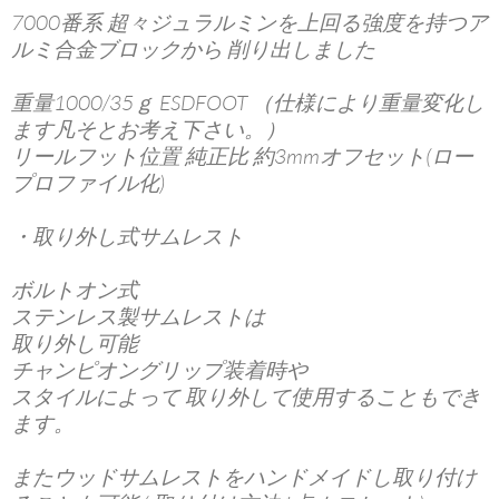
7000番系 超々ジュラルミンを上回る強度を持つア
ルミ合金ブロックから 削り出しました
重量1000/35ｇ ESDFOOT （仕様により重量変化し
ます凡そとお考え下さい。）
リールフット位置 純正比 約3mmオフセット(ロー
プロファイル化)
・取り外し式サムレスト
ボルトオン式
ステンレス製サムレストは
取り外し可能
チャンピオングリップ装着時や
スタイルによって 取り外して使用することもでき
ます。
またウッドサムレストをハンドメイドし取り付け