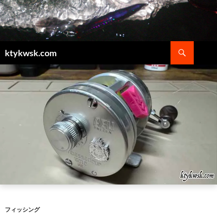
検
ktykwsk.com
索
コ
ン
テ
ン
ツ
へ
ス
キ
ッ
プ
フィッシング