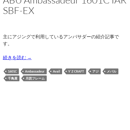
SBF-EX
主にアジングで利用しているアンバサダーの紹介記事で
す。
ABU Ambassadeur 1601C IAR SBF-EX
続きを読む
→
1601C
Ambassadeur
Avail
Y`Z CRAFT
アジ
メバル
千鳥屋
月読フレーム