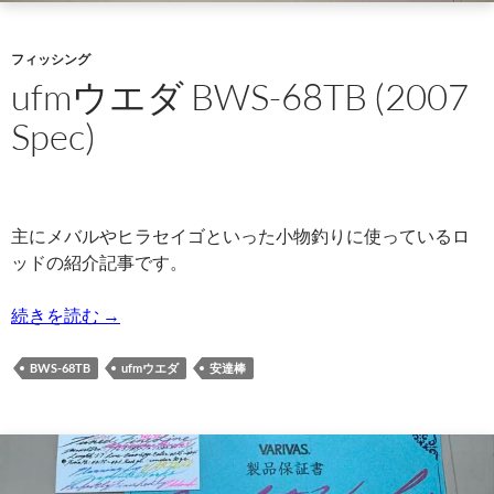
フィッシング
ufmウエダ BWS-68TB (2007
Spec)
主にメバルやヒラセイゴといった小物釣りに使っているロ
ッドの紹介記事です。
ufmウエダ BWS-68TB (2007 Spec)
続きを読む
→
BWS-68TB
ufmウエダ
安達棒