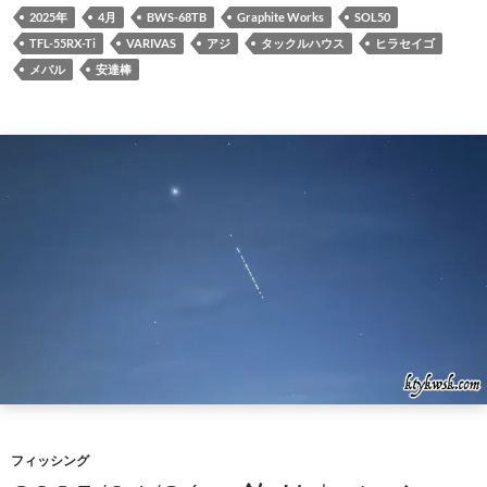
2025年
4月
BWS-68TB
Graphite Works
SOL50
TFL-55RX-Ti
VARIVAS
アジ
タックルハウス
ヒラセイゴ
メバル
安達棒
フィッシング