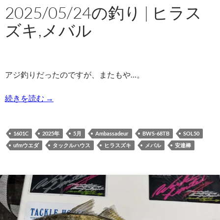
2025/05/24の釣り | ヒラス
ズキ,メバル
アジ釣りだったのですが、またもや…。
2025/05/24の釣り | ヒラスズキ,メバル
続きを読む
→
1601C
2025年
5月
Ambassadeur
BWS-68TB
SOL50
ufmウエダ
タックルハウス
ヒラスズキ
メバル
安達棒