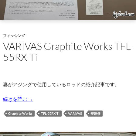
フィッシング
VARIVAS Graphite Works TFL-
55RX-Ti
妻がアジングで使用しているロッドの紹介記事です。
VARIVAS Graphite Works TFL-55RX-Ti
続きを読む
→
Graphite Works
TFL-55RX-Ti
VARIVAS
安達棒