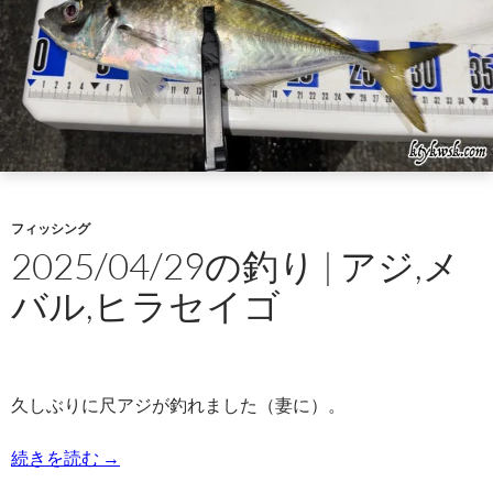
フィッシング
2025/04/29の釣り | アジ,メ
バル,ヒラセイゴ
久しぶりに尺アジが釣れました（妻に）。
2025/04/29の釣り | アジ,メバル,ヒラセイゴ
続きを読む
→