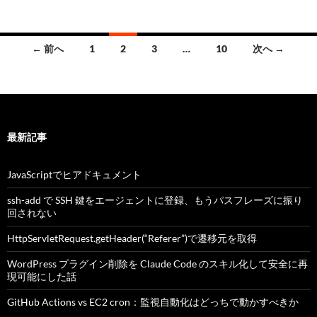
投
← 前へ
1
2
3
…
10
次へ →
稿
ナ
ビ
最新記事
ゲ
ー
JavaScriptでヒアドキュメント
シ
ssh-add で SSH 鍵をエージェントに登録、もうパスフレーズに振り
回されない
ョ
HttpServletRequest.getHeader(“Referer”)で遷移元を取得
ン
WordPress プラグイン削除を Claude Code のスキル化して安全に再
現可能にした話
GitHub Actions vs EC2 cron：監視自動化はどっちで動かすべきか