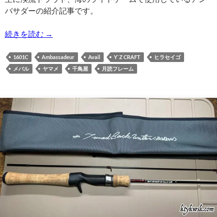
バサダーの紹介記事です。
ABU Ambassadeur 1601C IAR SBF
続きを読む
→
1601C
Ambassadeur
Avail
Y`Z CRAFT
ヒラセイゴ
メバル
ヤマメ
千鳥屋
月読フレーム