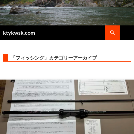
検
ktykwsk.com
索
コ
ン
テ
ン
「フィッシング」カテゴリーアーカイブ
ツ
へ
ス
キ
ッ
プ