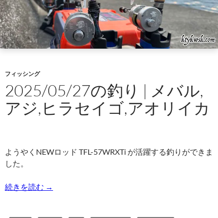
フィッシング
2025/05/27の釣り | メバル,
アジ,ヒラセイゴ,アオリイカ
ようやくNEWロッド TFL-57WRXTi が活躍する釣りができま
した。
2025/05/27の釣り | メバル,アジ,ヒラセイゴ,ア
続きを読む
→