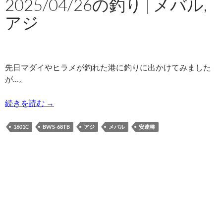
2025/04/26の釣り | メバル,
アジ
先日マダイやヒラメが釣れた港に釣りに出かけてみました
が…。
2025/04/26の釣り | メバル,アジ
続きを読む
→
1601C
BWS-68TB
アジ
メバル
安達棒