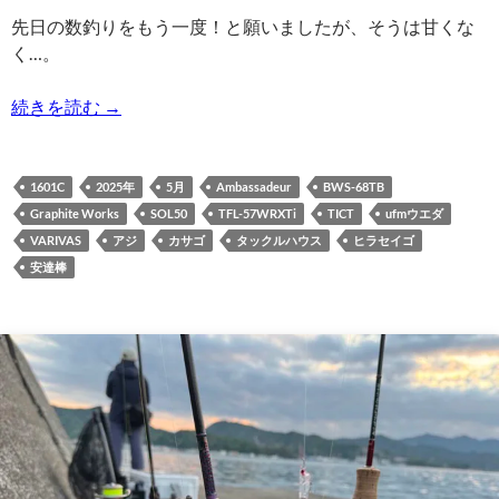
先日の数釣りをもう一度！と願いましたが、そうは甘くな
く…。
2025/05/31の釣り | アジ,ヒラセイゴ,カサゴ
続きを読む
→
1601C
2025年
5月
Ambassadeur
BWS-68TB
Graphite Works
SOL50
TFL-57WRXTi
TICT
ufmウエダ
VARIVAS
アジ
カサゴ
タックルハウス
ヒラセイゴ
安達棒