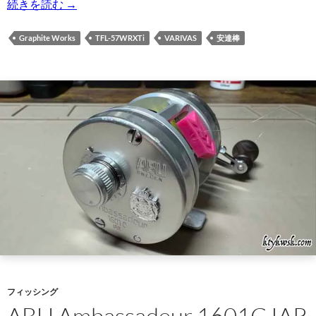
VARIVAS Graphite Works TFL- 57WRXTi <極致>
続きを読む
→
Graphite Works
TFL-57WRXTi
VARIVAS
安達棒
フィッシング
ABU Ambassadeur 1601C IAR