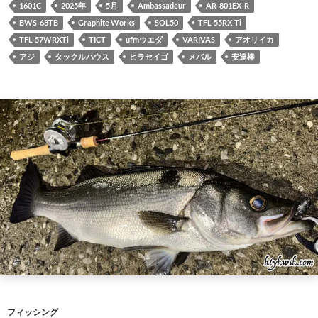
1601C
2025年
5月
Ambassadeur
AR-801EX-R
BWS-68TB
Graphite Works
SOL50
TFL-55RX-Ti
TFL-57WRXTi
TICT
ufmウエダ
VARIVAS
アオリイカ
アジ
タックルハウス
ヒラセイゴ
メバル
安達棒
フィッシング