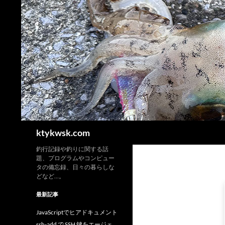
検
ktykwsk.com
索
釣行記録や釣りに関する話
題、プログラムやコンピュー
タの備忘録、日々の暮らしな
どなど…。
最新記事
JavaScriptでヒアドキュメント
ssh-add で SSH 鍵をエージェ