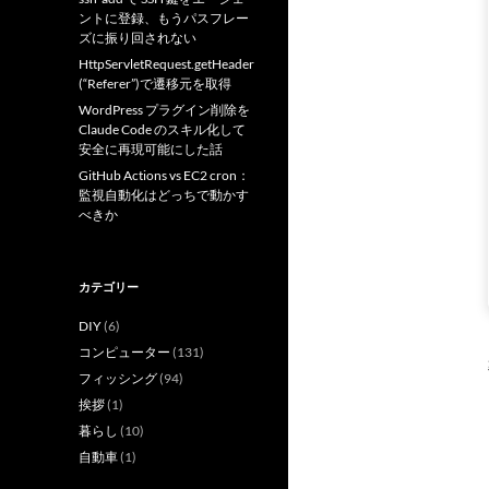
ントに登録、もうパスフレー
ズに振り回されない
HttpServletRequest.getHeader
(“Referer”)で遷移元を取得
WordPress プラグイン削除を
Claude Code のスキル化して
安全に再現可能にした話
GitHub Actions vs EC2 cron：
監視自動化はどっちで動かす
べきか
カテゴリー
DIY
(6)
コンピューター
(131)
フィッシング
(94)
挨拶
(1)
暮らし
(10)
自動車
(1)