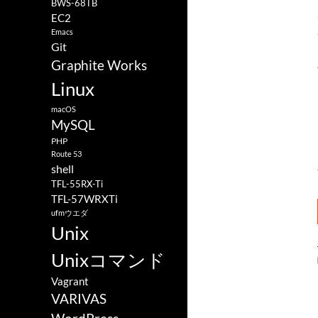
BWS-68TB
EC2
Emacs
Git
Graphite Works
Linux
macOS
MySQL
PHP
Route 53
shell
TFL-55RX-Ti
TFL-57WRXTi
ufmウエダ
Unix
Unixコマンド
Vagrant
VARIVAS