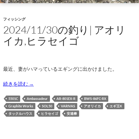
フィッシング
2024/11/30の釣り| アオリ
イカ,ヒラセイゴ
最近、妻がハマっているエギングに出かけました。
2024/11/30の釣り| アオリイカ,ヒラセイゴ
続きを読む
→
5501C
Ambassadeur
AR-801EX-R
BWS-86FC-RX
Graphite Works
SOL50
VARIVAS
アオリイカ
エギ王K
タックルハウス
ヒラセイゴ
安達棒