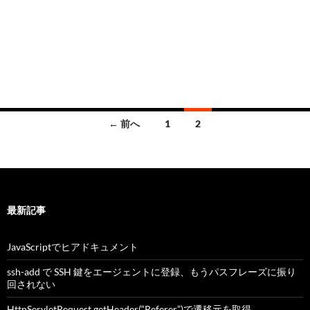
投
← 前へ
1
2
稿
ナ
ビ
最新記事
ゲ
ー
JavaScriptでヒアドキュメント
シ
ssh-add で SSH 鍵をエージェントに登録、もうパスフレーズに振り
回されない
ョ
HttpServletRequest.getHeader(“Referer”)で遷移元を取得