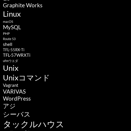
Graphite Works
Linux
macOS
MySQL
PHP
Route 53
shell
TFL-55RX-Ti
TFL-57WRXTi
ufmウエダ
Unix
Unixコマンド
Vagrant
VARIVAS
WordPress
アジ
シーバス
タックルハウス