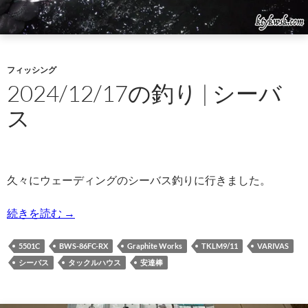
フィッシング
2024/12/17の釣り | シーバ
ス
久々にウェーディングのシーバス釣りに行きました。
2024/12/17の釣り | シーバス
続きを読む
→
5501C
BWS-86FC-RX
Graphite Works
TKLM9/11
VARIVAS
シーバス
タックルハウス
安達棒