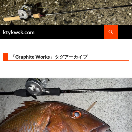
検
ktykwsk.com
索
コ
ン
テ
ン
「Graphite Works」タグアーカイブ
ツ
へ
ス
キ
ッ
プ