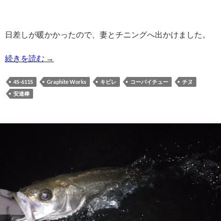
日差しが暖かかったので、妻とチニングへ出かけました。
2025/02/11の釣り | キビレ,チヌ
続きを読む
→
4S-611S
Graphite Works
キビレ
コーバイチュー
チヌ
安達棒