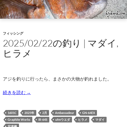
フィッシング
2025/02/22の釣り | マダイ,
ヒラメ
アジを釣りに行ったら、まさかの大物が釣れました。
2025/02/22の釣り | マダイ,ヒラメ
続きを読む
→
1601C
2025年
2月
Ambassadeur
GN-64EX
Graphite Works
IR-64S
ufmウエダ
ヒラメ
マダイ
安達棒