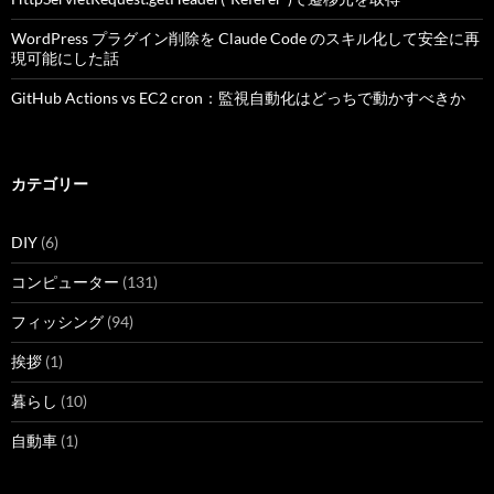
ン
WordPress プラグイン削除を Claude Code のスキル化して安全に再
現可能にした話
GitHub Actions vs EC2 cron：監視自動化はどっちで動かすべきか
カテゴリー
DIY
(6)
コンピューター
(131)
フィッシング
(94)
挨拶
(1)
暮らし
(10)
自動車
(1)