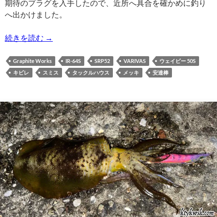
期待のプラグを入手したので、近所へ具合を確かめに釣り
へ出かけました。
2024/12/08の釣り | キビレ,メッキ
続きを読む
→
Graphite Works
IR-64S
SRP52
VARIVAS
ウェイビー 50S
キビレ
スミス
タックルハウス
メッキ
安達棒