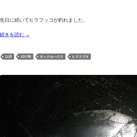
先日に続いてヒラフッコが釣れました。
2017/12/07の釣り | ヒラフッコ
続きを読む
→
12月
2017年
タックルハウス
ヒラスズキ