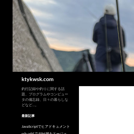
検
ktykwsk.com
索
釣行記録や釣りに関する話
題、プログラムやコンピュー
タの備忘録、日々の暮らしな
どなど…。
最新記事
JavaScriptでヒアドキュメント
ssh-add で SSH 鍵をエージェ