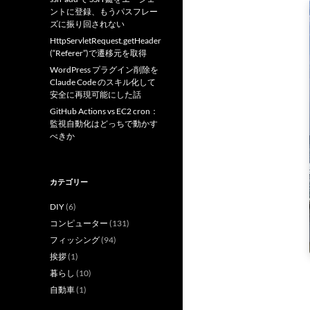
ントに登録、もうパスフレー
ズに振り回されない
HttpServletRequest.getHeader
(“Referer”)で遷移元を取得
WordPress プラグイン削除を
Claude Code のスキル化して
安全に再現可能にした話
GitHub Actions vs EC2 cron：
監視自動化はどっちで動かす
べきか
カテゴリー
DIY
(6)
コンピューター
(131)
フィッシング
(94)
挨拶
(1)
暮らし
(10)
自動車
(1)