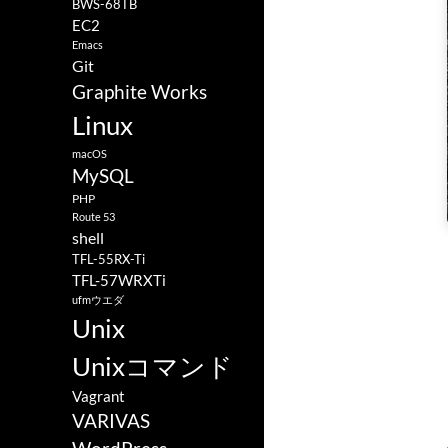
BWS-68TB
EC2
Emacs
Git
Graphite Works
Linux
macOS
MySQL
PHP
Route 53
shell
TFL-55RX-Ti
TFL-57WRXTi
ufmウエダ
Unix
Unixコマンド
Vagrant
VARIVAS