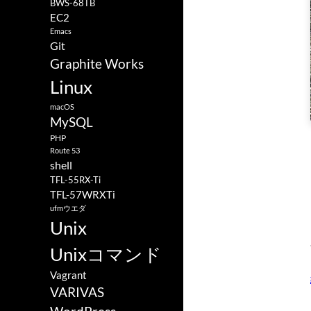
BWS-68TB
EC2
Emacs
Git
Graphite Works
Linux
macOS
MySQL
PHP
Route 53
shell
TFL-55RX-Ti
TFL-57WRXTi
ufmウエダ
Unix
Unixコマンド
Vagrant
VARIVAS