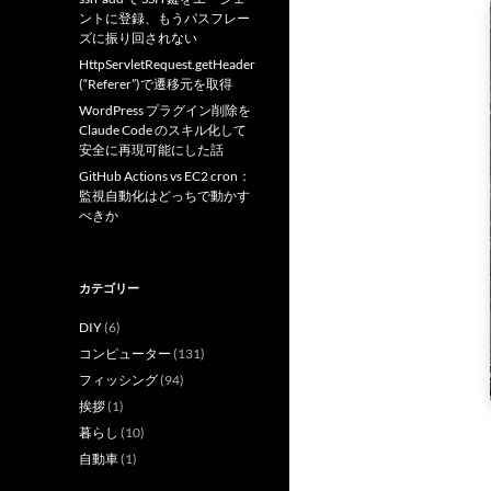
ントに登録、もうパスフレー
ズに振り回されない
HttpServletRequest.getHeader
(“Referer”)で遷移元を取得
WordPress プラグイン削除を
Claude Code のスキル化して
安全に再現可能にした話
GitHub Actions vs EC2 cron：
監視自動化はどっちで動かす
べきか
カテゴリー
DIY
(6)
コンピューター
(131)
フィッシング
(94)
挨拶
(1)
暮らし
(10)
自動車
(1)