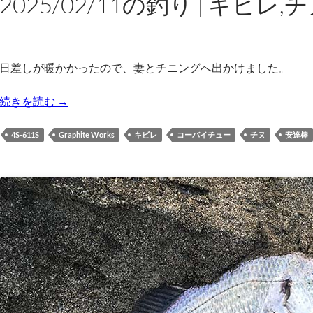
2025/02/11の釣り | キビレ,
日差しが暖かかったので、妻とチニングへ出かけました。
2025/02/11の釣り | キビレ,チヌ
続きを読む
→
4S-611S
Graphite Works
キビレ
コーバイチュー
チヌ
安達棒