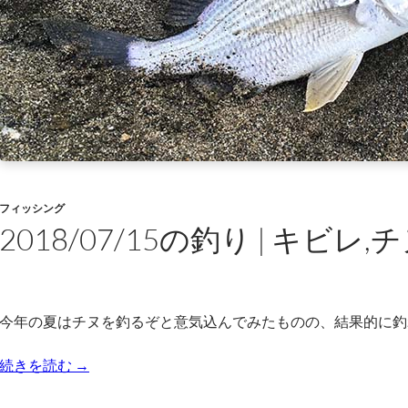
フィッシング
2018/07/15の釣り | キビレ,
今年の夏はチヌを釣るぞと意気込んでみたものの、結果的に釣
2018/07/15の釣り | キビレ,チヌ
続きを読む
→