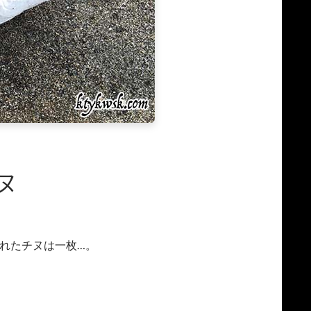
チヌ
れたチヌは一枚…。