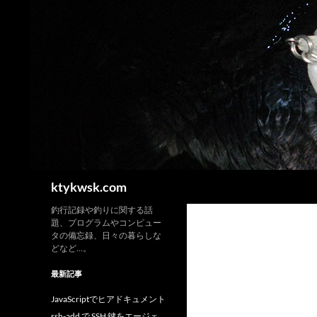
検
ktykwsk.com
索
釣行記録や釣りに関する話
題、プログラムやコンピュー
タの備忘録、日々の暮らしな
どなど…。
最新記事
JavaScriptでヒアドキュメント
ssh-add で SSH 鍵をエージェ