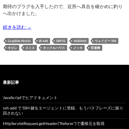
期待のプラグを入手したので、近所へ具合を確かめに釣り
へ出かけました。
2024/12/08の釣り | キビレ,メッキ
続きを読む
→
Graphite Works
IR-64S
SRP52
VARIVAS
ウェイビー 50S
キビレ
スミス
タックルハウス
メッキ
安達棒
最新記事
JavaScriptでヒアドキュメント
ssh-add で SSH 鍵をエージェントに登録、もうパスフレーズに振り
回されない
HttpServletRequest.getHeader(“Referer”)で遷移元を取得