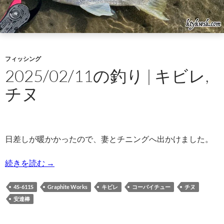
フィッシング
2025/02/11の釣り | キビレ,
チヌ
日差しが暖かかったので、妻とチニングへ出かけました。
2025/02/11の釣り | キビレ,チヌ
続きを読む
→
4S-611S
Graphite Works
キビレ
コーバイチュー
チヌ
安達棒