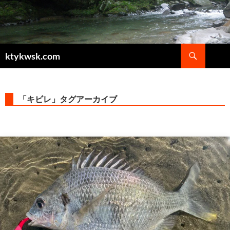
検
ktykwsk.com
索
コ
ン
テ
ン
「キビレ」タグアーカイブ
ツ
へ
ス
キ
ッ
プ