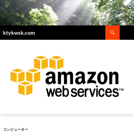
検
ktykwsk.com
索
コ
ン
テ
ン
ツ
へ
ス
キ
ッ
プ
コンピューター