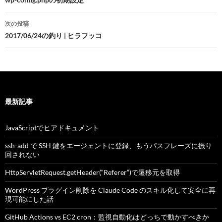
稿
ナ
次の投稿
ビ
2017/06/24の釣り | ヒラフッコ
ゲ
ー
シ
最新記事
ョ
ン
JavaScriptでヒアドキュメント
ssh-add で SSH 鍵をエージェントに登録、もうパスフレーズに振り
回されない
HttpServletRequest.getHeader(“Referer”)で遷移元を取得
WordPress プラグイン削除を Claude Code のスキル化して安全に再
現可能にした話
GitHub Actions vs EC2 cron：監視自動化はどっちで動かすべきか