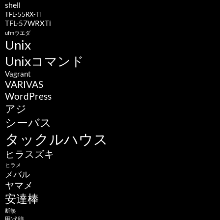
shell
TFL-55RX-Ti
TFL-57WRXTi
ufmウエダ
Unix
Unixコマンド
Vagrant
VARIVAS
WordPress
アジ
シーバス
タックルハウス
ヒラスズキ
ヒラメ
メバル
ヤマメ
安達棒
断熱
甲状腺