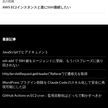
ビ
次の投稿
AWS EC2インスタンスと楽にSSH接続したい
ゲ
ー
シ
ョ
最新記事
ン
JavaScriptでヒアドキュメント
ssh-add で SSH 鍵をエージェントに登録、もうパスフレーズに振り
回されない
HttpServletRequest.getHeader(“Referer”)で遷移元を取得
WordPress プラグイン削除を Claude Code のスキル化して安全に再
現可能にした話
GitHub Actions vs EC2 cron：監視自動化はどっちで動かすべきか