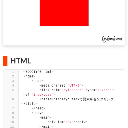
HTML
<
!DOCTYPE html
>
<
html
>
<
head
>
<
meta charset=
"UTF-8"
>
<
link rel=
"stylesheet"
 type=
"text/css"
href=
"index.css"
>
<
title
>
display: flexで要素をセンタリング
<
/title
>
<
/head
>
<
body
>
<
main
>
<
div id=
"box"
><
/div
>
<
/main
>