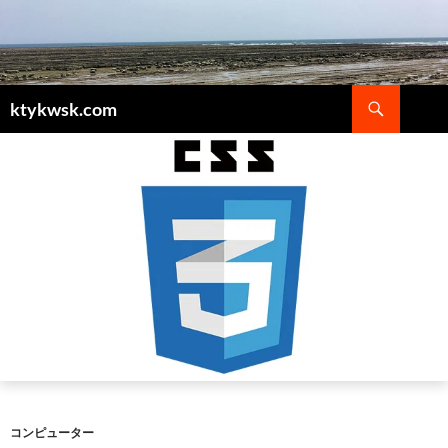
検
ktykwsk.com
索
コ
ン
テ
ン
ツ
へ
ス
キ
ッ
プ
コンピューター