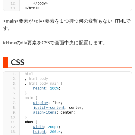
<
/body
>
<
/html
>
<main>要素が<div>要素を１つ持つ何の変哲もないHTMLで
す。
id:boxのdiv要素をCSSで画面中央に配置します。
CSS
html
, 
html
body
, 
html
body
main
{
height
: 
100%
;
}
main
{
display
: flex;
justify-content
: center;
align-items
: center;    
}
#box
{
width
: 
200px
;
height
: 
200px
;